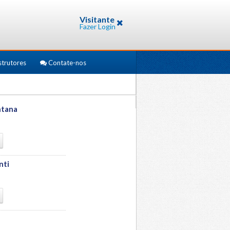
Visitante
Fazer Login
strutores
Contate-nos
ntana
nti