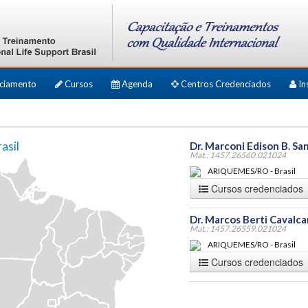
ciamento
Cursos
Agenda
Centros Credenciados
In
asil
Dr. Marconi Edison B. Sa
Mat.: 1457.26560.021024
ARIQUEMES/RO - Brasil
Cursos credenciados
Dr. Marcos Berti Cavalca
Mat.: 1457.26559.021024
ARIQUEMES/RO - Brasil
Cursos credenciados