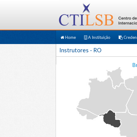
Home
A Instituição
Creden
Instrutores
- RO
Br