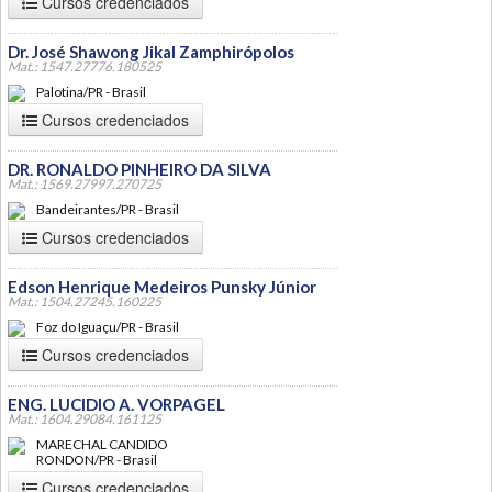
Cursos credenciados
Dr. José Shawong Jikal Zamphirópolos
Mat.: 1547.27776.180525
Palotina/PR - Brasil
Cursos credenciados
DR. RONALDO PINHEIRO DA SILVA
Mat.: 1569.27997.270725
Bandeirantes/PR - Brasil
Cursos credenciados
Edson Henrique Medeiros Punsky Júnior
Mat.: 1504.27245.160225
Foz do Iguaçu/PR - Brasil
Cursos credenciados
ENG. LUCIDIO A. VORPAGEL
Mat.: 1604.29084.161125
MARECHAL CANDIDO
RONDON/PR - Brasil
Cursos credenciados