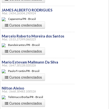
JAMES ALBERTO RODRIGUES
Mat.: 1454.26504.290924
Capanema/PR - Brasil
Cursos credenciados
Marcelo Roberto Moreira dos Santos
Mat.: 1515.27399.060325
Bandeirantes/PR - Brasil
Cursos credenciados
Mario Estevam Mallmann Da Silva
Mat.: 1647.30128.020326
Paulo Frontin/PR - Brasil
Cursos credenciados
Nilton Aleixo
Mat.: 1668.30483.100526
Telêmaco Borba/PR - Brasil
Cursos credenciados