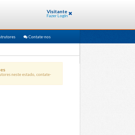
Visitante
Fazer Login
strutores
Contate-nos
res
utores neste estado, contate-