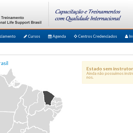
ciamento
Cursos
Agenda
Centros Credenciados
In
asil
Estado sem instruto
Ainda não possuímos instr
nos.