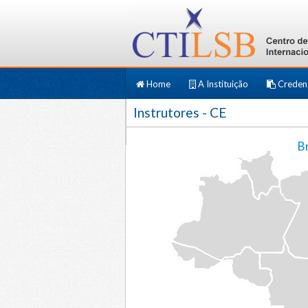
Home
A Instituição
Creden
Instrutores
- CE
Br