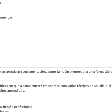
s
ramentos
enas atende às regulamentações, como também proporciona uma formação ad
ticas em que o aluno entrará em contato com várias técnicas do seu dia-a-di
eitos aprendidos.
ificação profissional;
abalho;