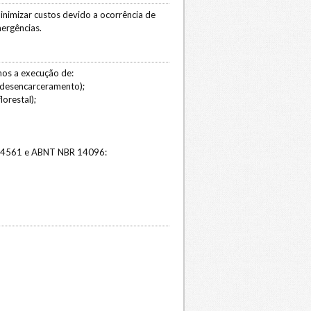
imizar custos devido a ocorrência de
mergências.
nos a execução de:
, desencarceramento);
orestal);
R 14561 e ABNT NBR 14096: