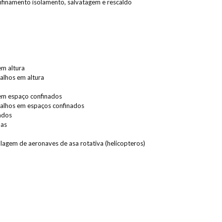
nfinamento isolamento, salvatagem e rescaldo
em altura
alhos em altura
 em espaço confinados
balhos em espaços confinados
ados
das
lagem de aeronaves de asa rotativa (helicopteros)