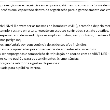
e prevenção nas emergências em empresas, até mesmo como uma forma de min
um profissional capacitado dentro da organização para o gerenciamento das e
vil Nível II devem ser as mesmas do bombeiro civil (I), acrescida de pelo me
xemplo, resgate em altura, resgate em espaços confinados. resgate aquático
specializado de incêndio (por exemplo, industrial, aeroportuário, marítimo, fl
tos perigosos;
anos ambientais por consequência de acidentes e/ou incêndios:
erdas de propriedades por consequência de acidentes e/ou incêndios;
odem ser empregadas e composição da tripulação de acordo com as ABNT NB
os como padrão para os atendimentos às emergências:
oração de relatórios e gestão de pessoas:
nuada para o público interno.